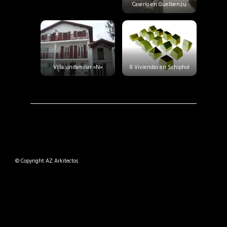
Caserío en Guelbenzu
Villa unifamiliar «N»
8 Viviendas en Schiphol
© Copyright AZ Arkitectos